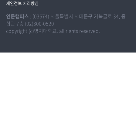
개인정보 처리방침
인문캠퍼스
: (03674) 서울특별시 서대문구 거북골로 34, 종
합관 7층 (02)300-0520
copyright (c)명지대학교. all rights reserved.