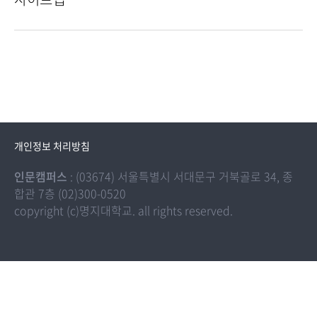
개인정보 처리방침
인문캠퍼스
: (03674) 서울특별시 서대문구 거북골로 34, 종
합관 7층 (02)300-0520
copyright (c)명지대학교. all rights reserved.